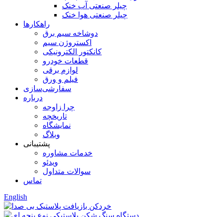
چیلر صنعتی آب خنک
چیلر صنعتی هوا خنک
راهکارها
دوشاخه سیم برق
اکستروژن سیم
کانکتور الکترونیکی
قطعات خودرو
لوازم برقی
فیلم و ورق
سفارشی‌سازی
درباره
چرا زاوجه
تاریخچه
نمایشگاه
وبلاگ
پشتیبانی
خدمات مشاوره
ویدئو
سوالات متداول
تماس
English