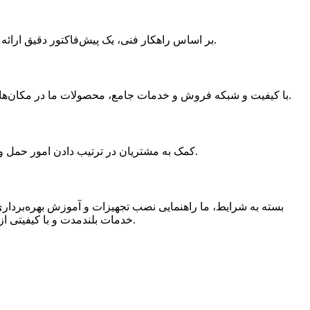
بر اساس راهکار فنی، یک پیش‌فاکتور دقیق ارائه دهید و پس از دستیابی به توافق، قرارداد فروش را با مشتری امضا کنید و حقوق و مسئولیت‌های هر دو طرف را به وضوح تعریف کنید.
با کیفیت و شبکه فروش و خدمات جامع، محصولات ما در مکان‌های مختلفی در سراسر جهان عرضه می‌شوند. ما در مسیر درست بوده‌ایم و به حفاظت از محیط زیست با تولید کم کربن متعهد هستیم.
کمک به مشتریان در ترتیب دادن امور حمل و نقل و لجستیک تجهیزات، ارائه اسناد و رویه‌های لازم برای صادرات جهت اطمینان از صادرات و تحویل روان تجهیزات به محل مشتری.
بسته به شرایط، ما راهنمایی نصب تجهیزات و آموزش بهره‌برداری (آ
خدمات بلندمدت و با کیفیتی از جمله مشاوره فنی، تأمین قطعات یدکی و تعمیرات را ارائه می‌دهیم تا از عملکرد مداوم و بدون نگرانی تجهیزات اطمینان حاصل کنیم.